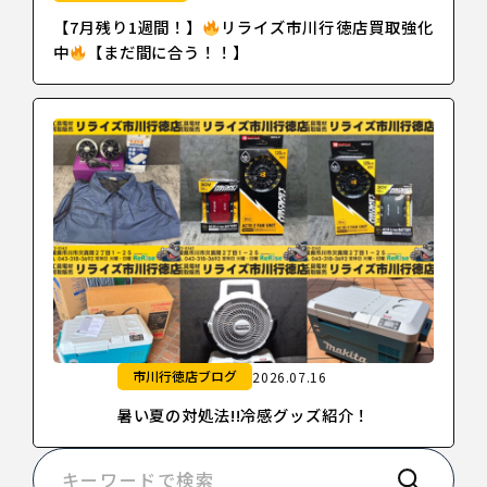
【7月残り1週間！】
リライズ市川行徳店買取強化
中
【まだ間に合う！！】
市川行徳店ブログ
2026.07.16
暑い夏の対処法!!冷感グッズ紹介！