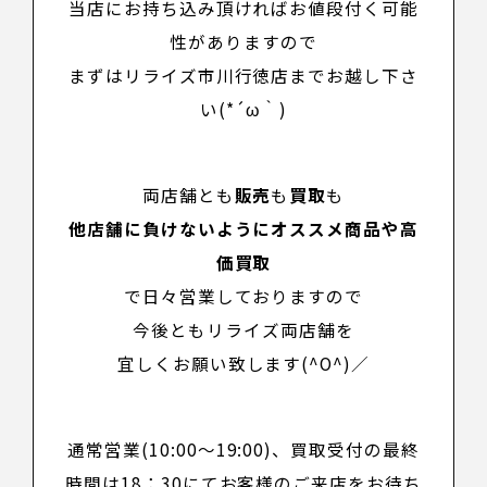
当店にお持ち込み頂ければお値段付く可能
性がありますので
まずはリライズ市川行徳店までお越し下さ
い(*´ω｀)
両店舗とも
販売
も
買取
も
他店舗に負けないようにオススメ商品や高
価買取
で日々営業しておりますので
今後ともリライズ両店舗を
宜しくお願い致します(^O^)／
通常営業(10:00～19:00)、買取受付の最終
時間は18：30にてお客様のご来店をお待ち