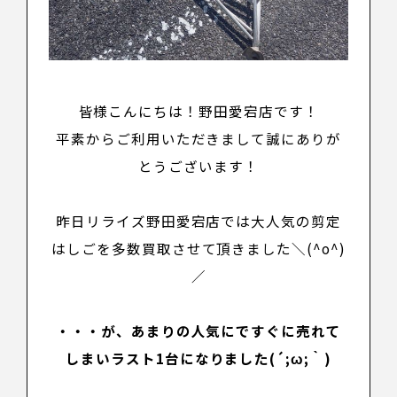
皆様こんにちは！野田愛宕店です！
平素からご利用いただきまして誠にありが
とうございます
！
昨日リライズ野田愛宕店では
大人気の剪定
はしご
を多数買取させて頂きました＼(^o^)
／
・・・が、あまりの人気にですぐに売れて
しまいラスト1台になりました(´;ω;｀)