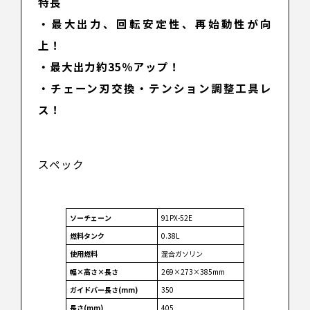
特長
・最大出力、回転安定性、再始動性が向
上！
・最大出力約35％アップ！
・チェーン刃交換・テンション調整工具レ
ス！
スペック
ソーチェーン
91PX-52E
燃料タンク
0.38L
使用燃料
混合ガソリン
幅×高さ×長さ
269×273×385mm
ガイドバー長さ(mm)
350
長さ(mm)
405