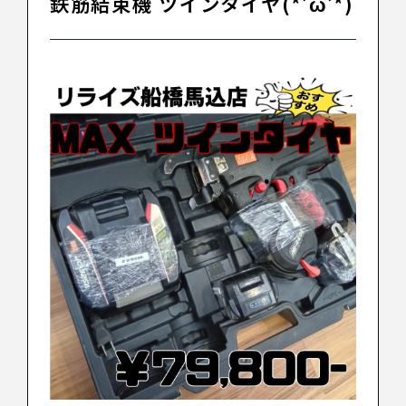
鉄筋結束機 ツインタイヤ(*’ω’*)