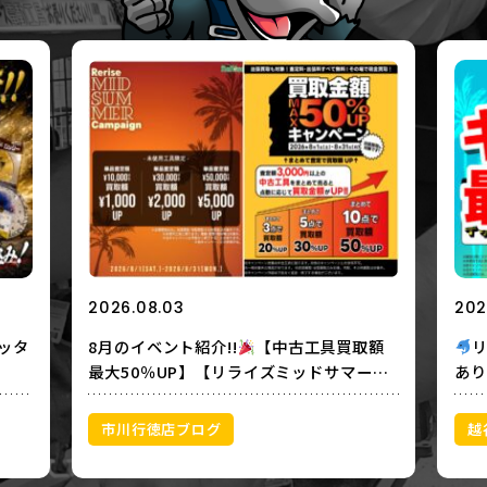
2026.08.03
202
ッタ
8月のイベント紹介!!
【中古工具買取額
最大50％UP】【リライズミッドサマーキ
あり
ャンペーン】
ップ
取あ
市川行徳店ブログ
越