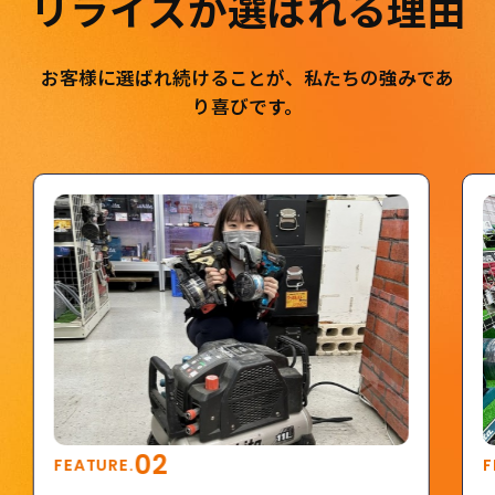
リライズが選ばれる理由
お客様に選ばれ続けることが、私たちの強みであ
り喜びです。
02
FEATURE.
F