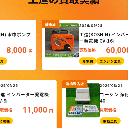
越谷店
2026/06/28
 水中ポンプ
工進(KOSHIN) インバータ
ー発電機 GV-16i
,000
60,000
買取価格
円
円
発電機
エンジン工具
船橋馬込店
2025/01/26
2025/0
工進 インバーター発電機
コーシン
GV-9i
40
11,000
買取価格
買取価
円
発電機
電動工