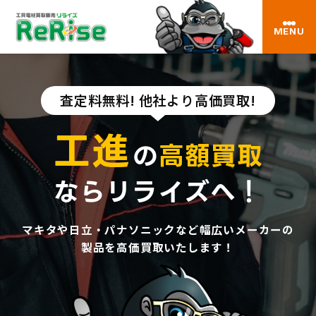
MENU
査定料無料! 他社より高価買取!
工進
の
高額買取
ならリライズへ！
マキタや日立・パナソニックなど幅広いメーカーの
製品を高価買取いたします！