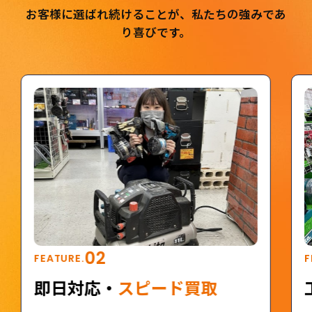
お客様に選ばれ続けることが、私たちの強みであ
り喜びです。
02
FEATURE.
F
即日対応・
スピード買取