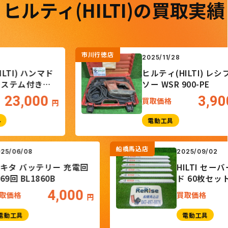
ヒルティ(HILTI)の買取実績
市川行徳店
2025/11/28
 ハンマド
ヒルティ(HILTI) レシプロ
ム付き
ソー WSR 900-PE
,000
3,900
買取価格
円
円
電動工具
船橋馬込店
2025/06/08
2025/0
マキタ バッテリー 充電回
HILT
数69回 BL1860B
ド 60
30|12
4,000
買取価格
買取価
円
電動工具
電動工