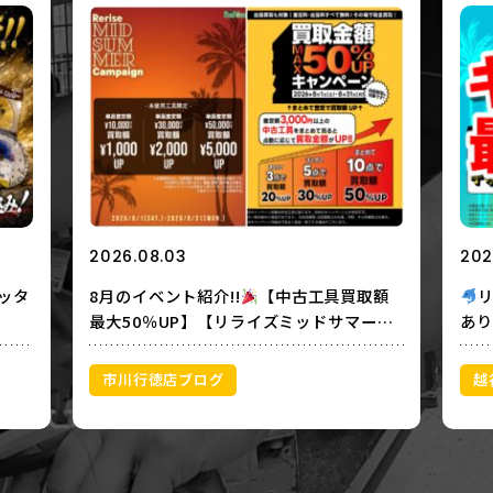
2026.08.03
202
ッタ
8月のイベント紹介!!
【中古工具買取額
最大50％UP】【リライズミッドサマーキ
あり
ャンペーン】
ップ
取あ
市川行徳店ブログ
越