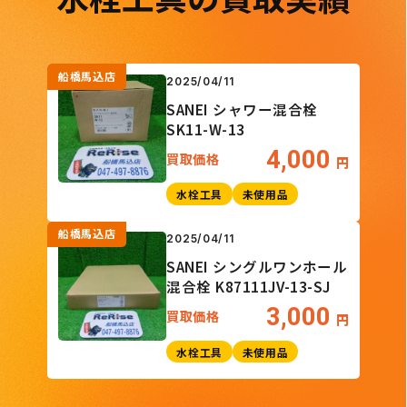
船橋馬込店
2025/04/11
SANEI シャワー混合栓
SK11-W-13
4,000
買取価格
円
水栓工具
未使用品
船橋馬込店
2025/04/11
SANEI シングルワンホール
混合栓 K87111JV-13-SJ
3,000
買取価格
円
水栓工具
未使用品