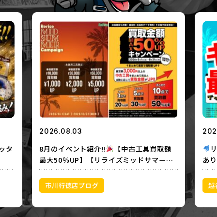
2026.08.03
202
ッタ
8月のイベント紹介!!
【中古工具買取額
最大50％UP】【リライズミッドサマーキ
あり
ャンペーン】
ップ
取あ
市川行徳店ブログ
越