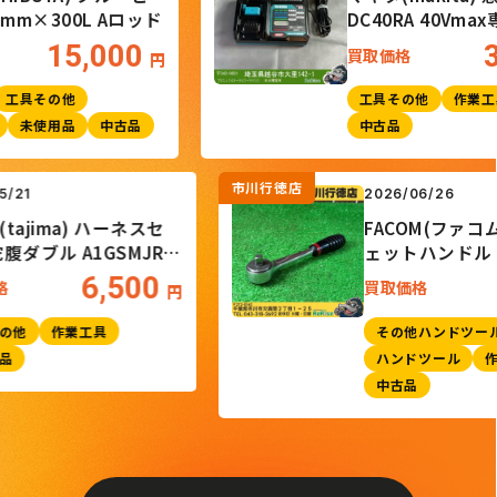
×300L Aロッド
DC40RA 40Vmax専用
15,000
3,
買取価格
円
具その他
工具その他
作業工具
未使用品
中古品
中古品
市川行徳店
26/05/21
2026/06/26
ジマ(tajima) ハーネスセ
FACOM(ファ
ト 蛇腹ダブル A1GSMJR-
ェットハンドル
L2BK
6,500
取価格
買取価格
円
工具その他
作業工具
その他ハンド
未使用品
ハンドツール
中古品