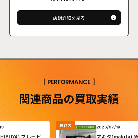
OPEN 10:00-19:00
店舗詳細を見る
[
PERFORMANCE
]
関連商品の買取実績
越谷店
2026/07/18
UYA) ブルービ
マキタ(makita) 急