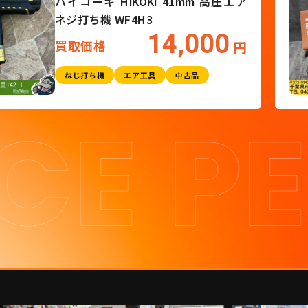
ハイコーキ HiKOKI 41mm 高圧エア
ネジ打ち機 WF4H3
14,000
買取価格
円
ねじ打ち機
エア工具
中古品