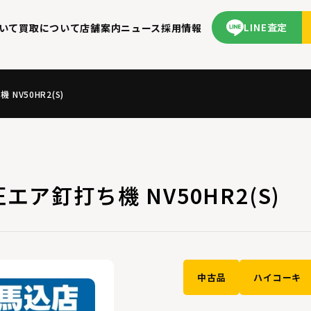
LINE査定
いて
買取について
店舗案内
ニュース
採用情報
 NV50HR2(S)
圧エア釘打ち機 NV50HR2(S)
中古品
ハイコーキ