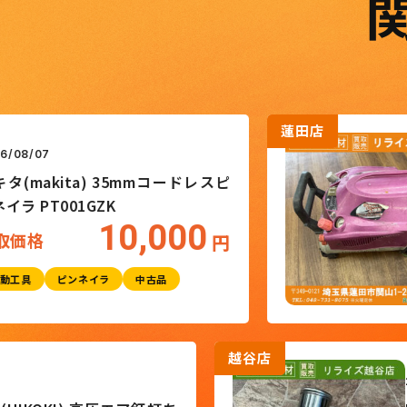
蓮田店
20
ita) 35mmコードレスピ
ハ
01GZK
サ
10,000
円
ピンネイラ
中古品
越谷店
026/06/24