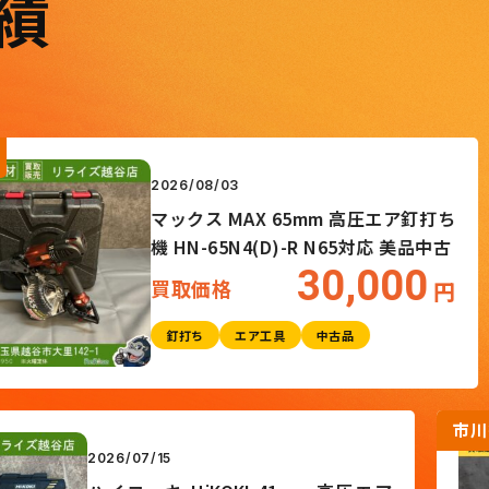
績
越谷店
2026/08/03
マックス MAX 65mm 高圧エア釘打ち
機 HN-65N4(D)-R N65対応 美品中古
30,000
買取価格
円
釘打ち
エア工具
中古品
店
2026/07/15