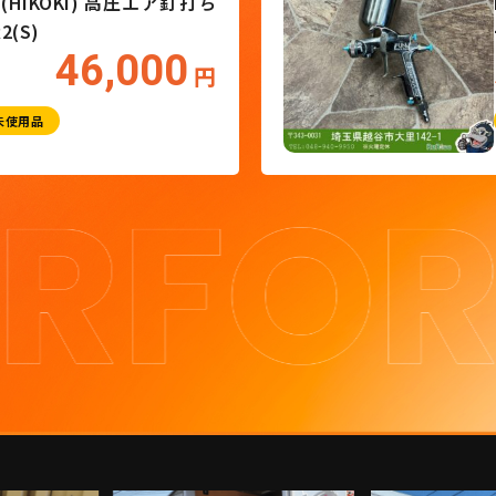
ハイコーキ(HIKOKI) 高圧エア釘打ち
 NV50HR2(S)
46,000
買取価格
円
釘打ち
未使用品