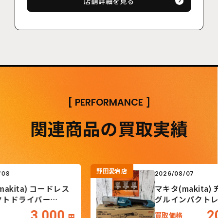
店舗詳細を見る
[
PERFORMANCE
]
関連商品の買取実績
野田愛宕店
2026/08/07
ita) コードレス
マキタ(makita) 充
ドライバー
グルインパクトレン
TL300DZ
3,000
20,
買取価格
円