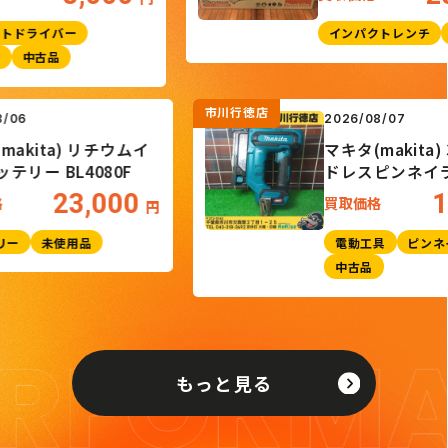
ライバー
インパクトレンチ
未使
中古品
市川行徳店
26/08/06
2026/08/07
タ(makita) リチウムイ
マキタ(maki
ンバッテリー BL4080F
ドレスピン
PT001GZK
23,000
取価格
買取価格
円
ッテリー
未使用品
電動工具
中古品
もっと見る