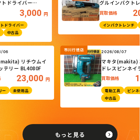
ドライバー
グルインパクトレン
TL300DZ
3,000
20,
買取価格
円
ライバー
インパクトレンチ
未使
中古品
市川行徳店
26/08/06
2026/08/07
キタ(makita) リチウムイ
マキタ(maki
ンバッテリー BL4080F
ドレスピン
PT001GZK
23,000
取価格
買取価格
円
ッテリー
未使用品
電動工具
中古品
もっと見る