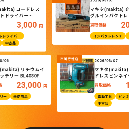
2026/08/07
ita) コードレス
マキタ(makita) 充
ドライバー
グルインパクトレンチ
TL300DZ
3,000
20,
買取価格
円
ライバー
インパクトレンチ
未使
中古品
市川行徳店
26/08/06
2026/08/07
キタ(makita) リチウムイ
マキタ(mak
ンバッテリー BL4080F
ドレスピン
PT001GZK
23,000
取価格
買取価格
円
バッテリー
未使用品
電動工具
中古品