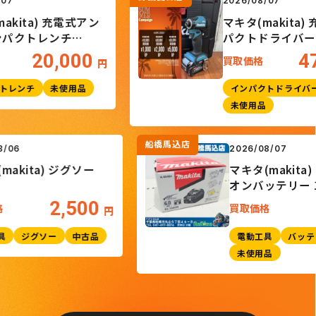
2026/08/07
ita) 充電式アン
マキタ(makita) 充
クトレンチ
パクトドライバー
TD005GRDX
20,000
47,
買取価格
円
ンチ
未使用品
インパクトドライバー
未使用品
船橋馬込店
26/08/06
2026/08/07
キタ(makita) ジグソー
マキタ(mak
27
オンバッテリー 
BL1860B
2,500
取価格
買取価格
円
電動工具
ジグソー
中古品
電動工具
未使用品