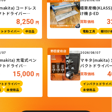
2026/08/09
ita) コードレス
極東産機(KLASS) 
ドライバー
け機 β-ED
8,250
32,
買取価格
円
ライバー
中古品
電動工具
糊付け機
野田愛宕店
6/08/07
2026/08/07
タ(makita) 充電式ペン
マキタ(maki
ンパクトドライバ
パクトドラ
023DSHXO
TD173DRGX
15,000
取価格
買取価格
円
ンパクトドライバー
インパクトド
動工具
未使用品
未使用品