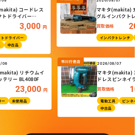
2026/08/07
ita) コードレス
マキタ(makita) 充
ドライバー
グルインパクトレン
TL300DZ
3,000
20,
買取価格
円
ライバー
インパクトレンチ
未
中古品
市川行徳店
6/08/06
2026/08/07
タ(makita) リチウムイ
マキタ(maki
バッテリー BL4080F
ドレスピン
PT001GZK
23,000
取価格
買取価格
円
ッテリー
未使用品
電動工具
中古品