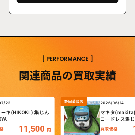
[
PERFORMANCE
]
関連商品の買取実績
野田愛宕店
3
2026/06/14
HIKOKI ) 集じん
マキタ(makita) 
コードレス集じん
VC867DZ
11,500
16
買取価格
円