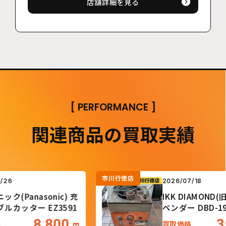
店舗詳細を見る
[
PERFORMANCE
]
関連商品の買取実績
市川行徳店
2026/07/18
Panasonic) 充
IKK DIAMOND(旧:石
ッター EZ3591
ベンダー DBD-19L
8,800
35,
買取価格
円