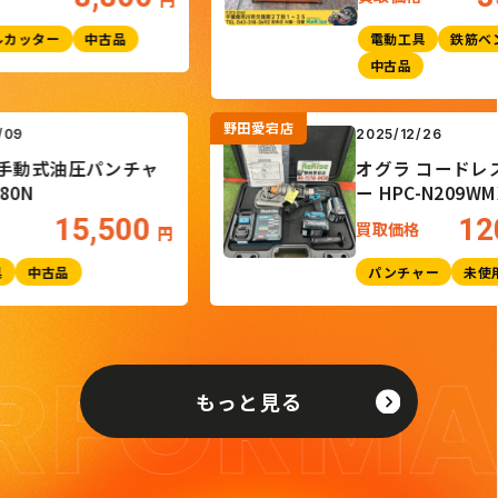
ター
中古品
電動工具
鉄筋ベンダ
中古品
野田愛宕店
5/05/09
2025/12/26
式油圧パンチャ
オグラ コー
HP-180N
ー HPC-N20
15,500
取価格
買取価格
円
圧工具
中古品
パンチャー
もっと見る