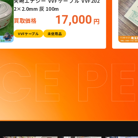
3
矢崎エナジー VVFケーブル
2×2.0mm 灰 100m
17
買取価格
円
VVFケーブル
未使用品