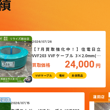
績
蓮田店
2026/07/26
【7月買取強化中！】住電日立
VVF203 VVFケーブル 3×2.0mm(黒
24,000
白赤)灰 100m巻 1巻
買取価格
円
VVFケーブル
電材
未使用品
野田愛宕店
2026/07/15