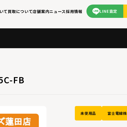
LINE査定
いて
買取について
店舗案内
ニュース
採用情報
C-FB
未使用品
富士電線