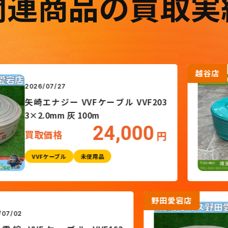
関連商品の買取実
越谷店
26/07/27
崎エナジー VVFケーブル VVF203
2.0mm 灰 100m
24,000
取価格
円
VVFケーブル
未使用品
田愛宕店
2026/07/02