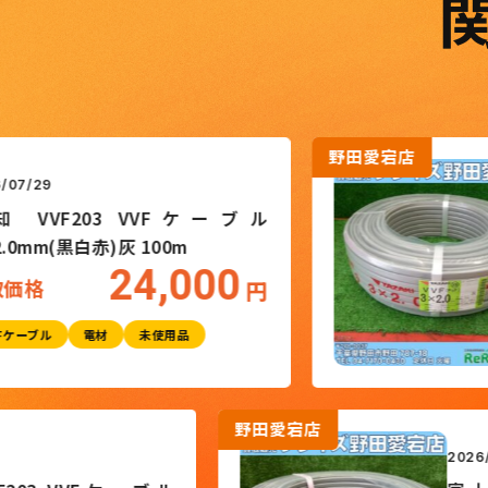
野田愛宕店
20
203 VVFケーブル
矢
白赤)灰 100m
3×
24,000
買
円
電材
未使用品
野
2026/07/02