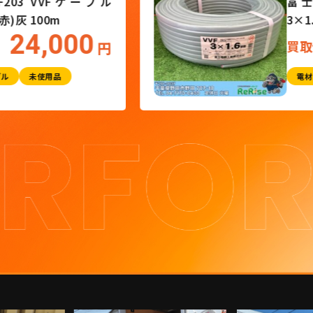
富士電線 VVF203 VVFケーブル
3×2.0mm(黒白赤)灰 100m
24,000
買取価格
円
電材
VVFケーブル
未使用品