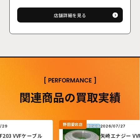
店舗詳細を見る
[
PERFORMANCE
]
関連商品の買取実績
野田愛宕店
2026/07/27
03 VVFケーブル
矢崎エナジー VVFケ