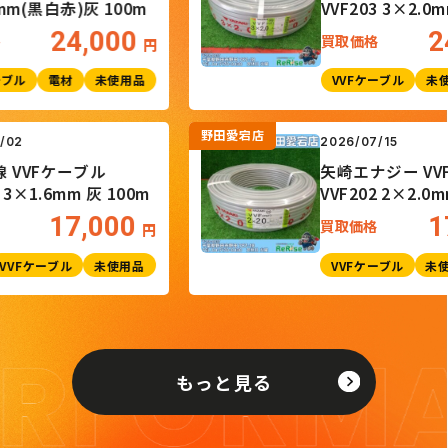
(黒白赤)灰 100m
VVF203 3×2.0mm 
24,000
24,
買取価格
円
電材
未使用品
VVFケーブル
未使用品
野田愛宕店
6/07/02
2026/07/15
電線 VVFケーブル
矢崎エナジー
F163 3×1.6mm 灰 100m
VVF202 2×
17,000
取価格
買取価格
円
材
VVFケーブル
未使用品
VVFケーブル
もっと見る