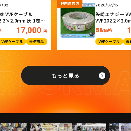
野田愛宕店
26/07/02
2026/07/15
士電線 VVFケーブル
矢崎エナジー
F202 2×2.0mm 灰 1巻
VVF202 2×
0m
17,000
取価格
買取価格
円
電材
VVFケーブル
未使用品
VVFケーブル
もっと見る