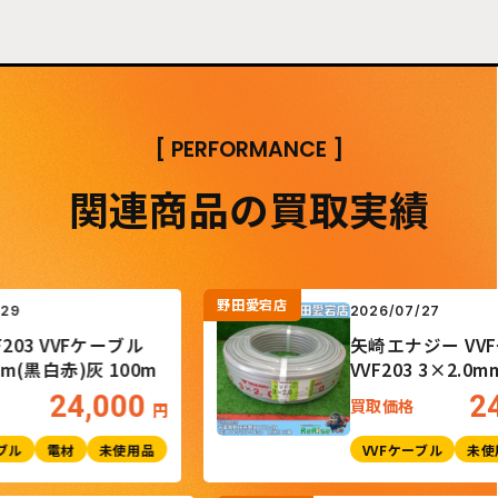
[
PERFORMANCE
]
関連商品の買取実績
野田愛宕店
2026/07/27
3 VVFケーブル
矢崎エナジー VVFケ
黒白赤)灰 100m
VVF203 3×2.0mm 灰
24,000
24,
買取価格
円
電材
未使用品
VVFケーブル
未使用品