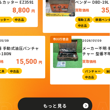
ター EZ3591
ベンダー DBD-19L
8,800
35,0
買取価格
円
ー
中古品
電動工具
鉄筋ベンダー
中古品
市川行徳店
025/05/09
2026/01/09
 手動式油圧パンチャ
メーカー不
 HP-180N
チャー 型
15,500
買取価格
買取価格
円
油圧工具
中古品
パンチャー
中古品
もっと見る