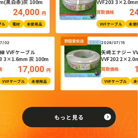
黒白赤)灰 100m
VVF203 3×2.0mm 灰
24,000
24,
買取価格
円
電材
未使用品
VVFケーブル
未使用品
野田愛宕店
26/07/02
2026/07/15
士電線 VVFケーブル
矢崎エナジー
F163 3×1.6mm 灰 100m
VVF202 2×
17,000
取価格
買取価格
円
電材
VVFケーブル
未使用品
VVFケーブル
もっと見る