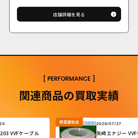
店舗詳細を見る
[
PERFORMANCE
]
関連商品の買取実績
野田愛宕店
2026/07/27
3 VVFケーブル
矢崎エナジー VVFケ