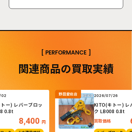
[
PERFORMANCE
]
関連商品の買取実績
野田愛宕店
2026/07/26
トー) レバーブロッ
KITO(キトー) レバ
8t
ク LB008 0.8t
8,400
6,
買取価格
円