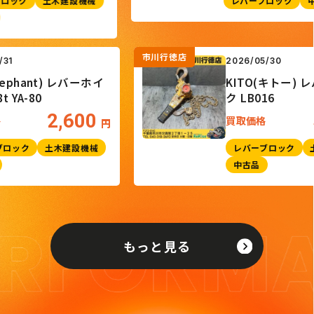
ク
土木建設機械
レバーブロック
中古品
市川行徳店
6/01/31
2026/05/30
(Elephant) レバーホイ
KITO(キト
 0.8t YA-80
ク LB016
2,600
取価格
買取価格
円
バーブロック
土木建設機械
レバーブロッ
古品
中古品
もっと見る