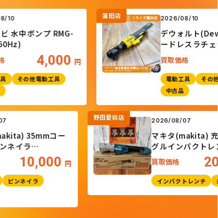
蓮田店
2026/08/10
中ポンプ RMG-
デウォルト(Dewalt)
z)
ードレスラチェット
DCF512B
4,000
9
買取価格
円
その他電動工具
電動工具
その他電動
中古品
野田愛宕店
/08/07
2026/08/07
(makita) 35mmコー
マキタ(maki
スピンネイラ
グルインパク
01GZK
TL300DZ
10,000
価格
買取価格
円
動工具
ピンネイラ
インパクトレン
古品