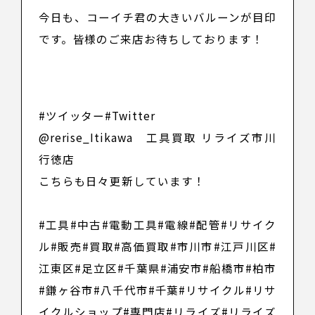
今日も、コーイチ君の大きいバルーンが目印
です。皆様のご来店お待ちしております！
――――――
#ツイッター
#Twitter
@rerise_Itikawa
工具買取 リライズ市川
行徳店
こちらも日々更新しています！
――――――
#工具
#中古
#電動工具
#電線
#配管
#リサイク
ル
#販売
#買取
#高価買取
#市川市
#江戸川区
#
江東区
#足立区
#千葉県
#浦安市
#船橋市
#柏市
#鎌ヶ谷市
#八千代市
#千葉
#リサイクル
#リサ
イクルショップ
#専門店
#リライズ
#リライズ